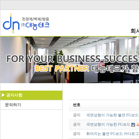
회
▶ 공지사항
문의하기
번호
공지
곡면성형이 가능한 불연 FG보드 
공지
곡면성형이 가능한 FG보드
공지
휘어지는 불연 FG보드 카다로그