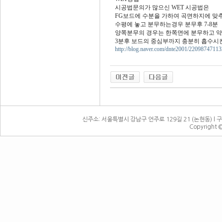
시공법문의가 많으신 WET 시공법은
FG보드에 수분을 가하여 곡면하지에 맞
수평에 놓고 분무하는경우 분무후 7-8분
양쪽분무의 경우는 한쪽면에 분무하고 
3분후 보드의 중심부까지 충분히 흡수시
http://blog.naver.com/dnte2001/22098747113
신주소: 서울특별시 강남구 언주로 129길 21 (논현동) l 구주소:
Copyright 