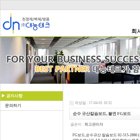
회
▶ 공지사항
작성일 : 17-04-01 10:32
문의하기
순수 규산칼슘보드, 불연 FG보드
글쓴이 :
최고관리자
FG보드,순수규산 칼슘보드 02-515-2880