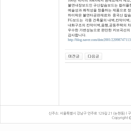
100년 역사의 A&A에서 원재료에서 제
불연내장보드인 규산칼슘보드는 컬러플한
예술성과 쾌적성을 창출하는 제품으로 
하이락은 불연타공판재료와 중국산 칼슘
FG보드는 각종 건축물의 내벽,칸막이벽
내화구조의 칸막이벽,음행,공동주택의 차
우수한 가변성능으로 완만한 커브곡선의 
감사합니다.
http://blog.naver.com/dnte2001/22098747113
신주소: 서울특별시 강남구 언주로 129길 21 (논현동) l 구주소:
Copyright 